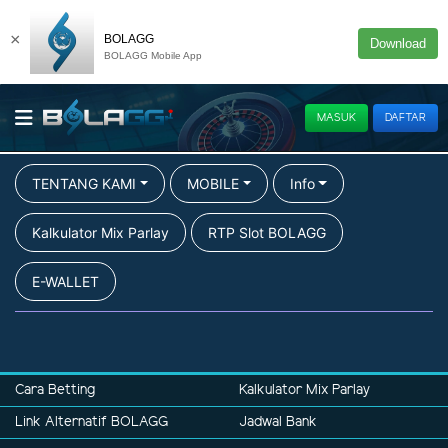
×
BOLAGG
Download
BOLAGG Mobile App
MASUK
DAFTAR
TENTANG KAMI
MOBILE
Info
Kalkulator Mix Parlay
RTP Slot BOLAGG
E-WALLET
Cara Betting
Kalkulator Mix Parlay
Link Alternatif BOLAGG
Jadwal Bank