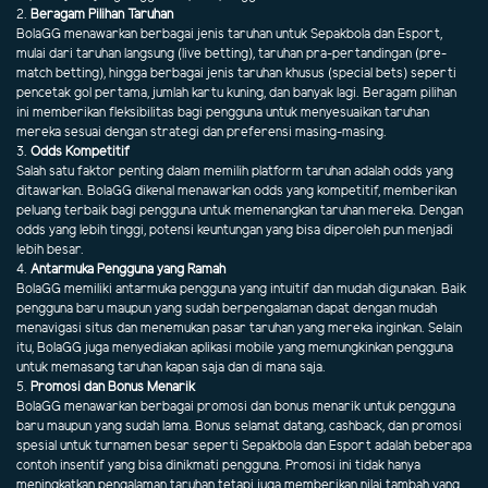
2.
Beragam Pilihan Taruhan
BolaGG menawarkan berbagai jenis taruhan untuk Sepakbola dan Esport,
mulai dari taruhan langsung (live betting), taruhan pra-pertandingan (pre-
match betting), hingga berbagai jenis taruhan khusus (special bets) seperti
pencetak gol pertama, jumlah kartu kuning, dan banyak lagi. Beragam pilihan
ini memberikan fleksibilitas bagi pengguna untuk menyesuaikan taruhan
mereka sesuai dengan strategi dan preferensi masing-masing.
3.
Odds Kompetitif
Salah satu faktor penting dalam memilih platform taruhan adalah odds yang
ditawarkan. BolaGG dikenal menawarkan odds yang kompetitif, memberikan
peluang terbaik bagi pengguna untuk memenangkan taruhan mereka. Dengan
odds yang lebih tinggi, potensi keuntungan yang bisa diperoleh pun menjadi
lebih besar.
4.
Antarmuka Pengguna yang Ramah
BolaGG memiliki antarmuka pengguna yang intuitif dan mudah digunakan. Baik
pengguna baru maupun yang sudah berpengalaman dapat dengan mudah
menavigasi situs dan menemukan pasar taruhan yang mereka inginkan. Selain
itu, BolaGG juga menyediakan aplikasi mobile yang memungkinkan pengguna
untuk memasang taruhan kapan saja dan di mana saja.
5.
Promosi dan Bonus Menarik
BolaGG menawarkan berbagai promosi dan bonus menarik untuk pengguna
baru maupun yang sudah lama. Bonus selamat datang, cashback, dan promosi
spesial untuk turnamen besar seperti Sepakbola dan Esport adalah beberapa
contoh insentif yang bisa dinikmati pengguna. Promosi ini tidak hanya
meningkatkan pengalaman taruhan tetapi juga memberikan nilai tambah yang