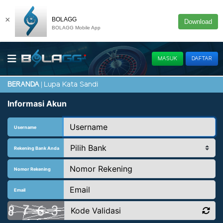
×
BOLAGG
Download
BOLAGG Mobile App
MASUK
DAFTAR
Lupa Kata Sandi
BERANDA
Informasi Akun
Username
Rekening Bank Anda
Nomor Rekening
Email